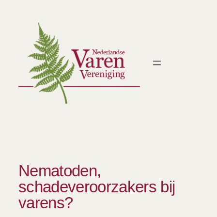
Ga
naar
de
inhoud
Nematoden,
schadeveroorzakers bij
varens?