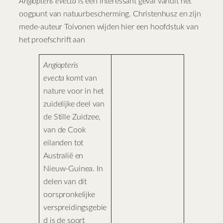
Angiopteris evecta
is een interessant geval vanuit het
oogpunt van natuurbescherming. Christenhusz en zijn
mede-auteur Toivonen wijden hier een hoofdstuk van
het proefschrift aan
Angiopteris
evecta
komt van
nature voor in het
zuidelijke deel van
de Stille Zuidzee,
van de Cook
eilanden tot
Australië en
Nieuw-Guinea. In
delen van dit
oorspronkelijke
verspreidingsgebie
d is de soort