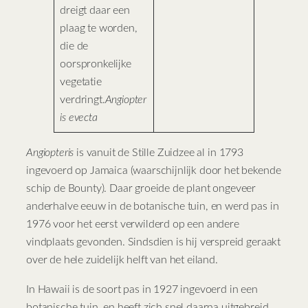
dreigt daar een
plaag te worden,
die de
oorspronkelijke
vegetatie
verdringt.
Angiopter
is evecta
Angiopteris
is vanuit de Stille Zuidzee al in 1793
ingevoerd op Jamaica (waarschijnlijk door het bekende
schip de Bounty). Daar groeide de plant ongeveer
anderhalve eeuw in de botanische tuin, en werd pas in
1976 voor het eerst verwilderd op een andere
vindplaats gevonden. Sindsdien is hij verspreid geraakt
over de hele zuidelijk helft van het eiland.
In Hawaii is de soort pas in 1927 ingevoerd in een
botanische tuin, en heeft zich snel daarna uitgebreid