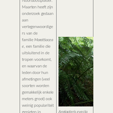
Noordoostpolder.
Maarten heeft zijn
onderzoek gedaan
aan
vertegenwoordige
rs van de
familie
Marattiacea
e
, een familie die
uitsluitend in de
tropen voorkomt,
en waarvan de
leden door hun
afmetingen (veel
soorten worden
gemakkelijk enkele
meters groot) ook
weinig populariteit
Angiopteris evecta
genieten in