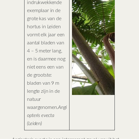
indrukwekkende
exemplaar in de
grote kas van de
hortus in Leiden
vormt elk jaar een
aantal bladen van
4 – 5 meter lang,
en is daarmee nog
niet eens een van
de grootste:
bladen van 9 m
lengte zijn in de
natuur
waargenomen.
Angi
opteris evecta
(Leiden)